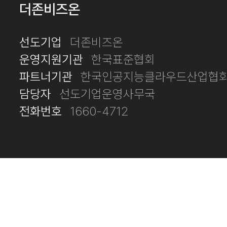
더존비즈온
선도기업
더존비즈온
운영지원기관
한국표준협회
파트너기관
한국인공지능클라우드산업협회
담당자
선도기업운영사무국
전화번호
1660-4712