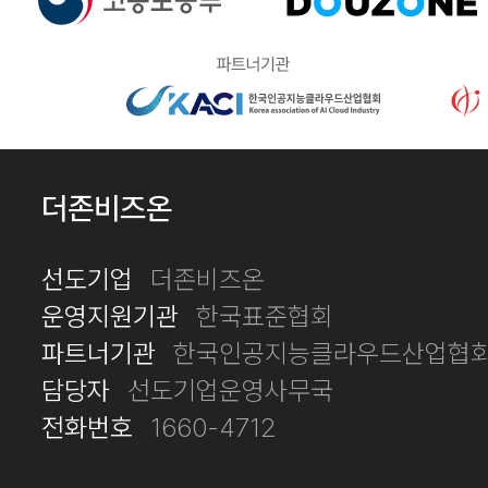
더존비즈온
선도기업
더존비즈온
운영지원기관
한국표준협회
파트너기관
한국인공지능클라우드산업협회
담당자
선도기업운영사무국
전화번호
1660-4712