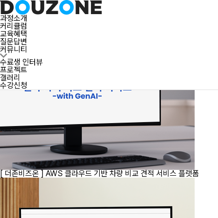
프로젝트
과정소개
커리큘럼
교육혜택
질문답변
수료생 인터뷰
커뮤니티
프로젝트
갤러리
수료생 인터뷰
프로젝트
갤러리
수강신청
[ 더존비즈온 ]
AWS 클라우드 기반 차량 비교 견적 서비스 플랫폼