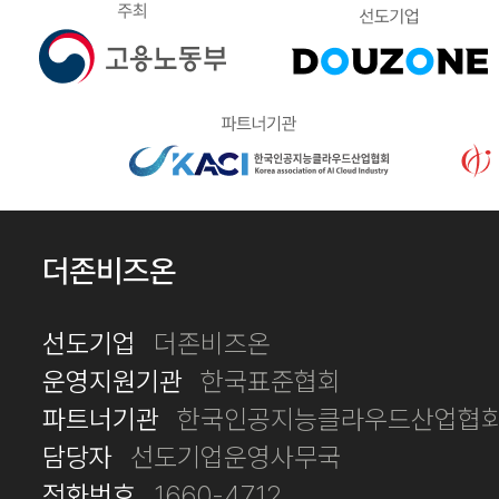
더존비즈온
선도기업
더존비즈온
운영지원기관
한국표준협회
파트너기관
한국인공지능클라우드산업협회
담당자
선도기업운영사무국
전화번호
1660-4712