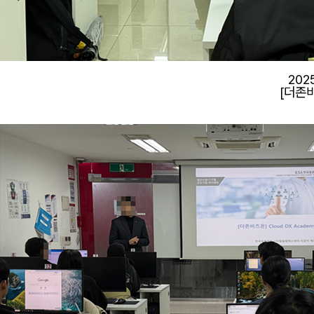
202
[더존비