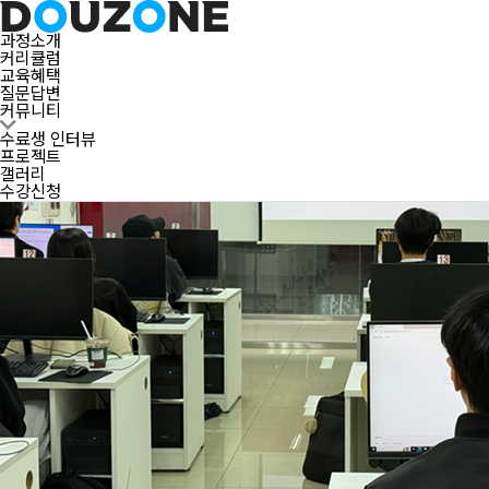
[ 더존비즈온 ] 5기 오리엔테이션 및 설명회
과정소개
커리큘럼
교육혜택
질문답변
수료생 인터뷰
커뮤니티
프로젝트
갤러리
수료생 인터뷰
프로젝트
갤러리
수강신청